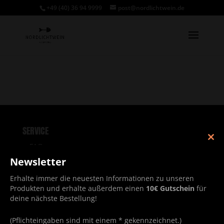
+49 (40) 36 94 9999
post@nordlichtwein.de
SERVICE
Clos
FAQ
this
Newsletter
Versand & Zahlung
mod
Kontakt
Erhalte immer die neuesten Informationen zu unseren
Produkten und erhalte außerdem einen
10€ Gutschein
für
Newsletter
deine nächste Bestellung!
(Pflichteingaben sind mit einem * gekennzeichnet.)